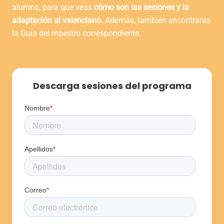
alumno, para que veas
cómo son las sesiones y la
adaptación al valenciano
. Además, también encontrarás
la Guía del maestro correspondiente.
Descarga sesiones del programa
Nombre
*
Apellidos
*
Correo
*