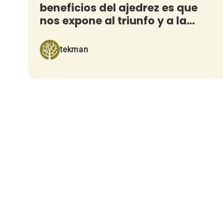
beneficios del ajedrez es que
nos expone al triunfo y a la
derrota»
tekman
Paginación
de
entradas