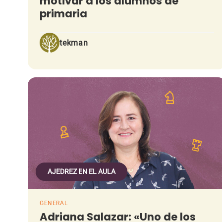
motivar a los alumnos de
primaria
tekman
AJEDREZ EN EL AULA
GENERAL
Adriana Salazar: «Uno de los