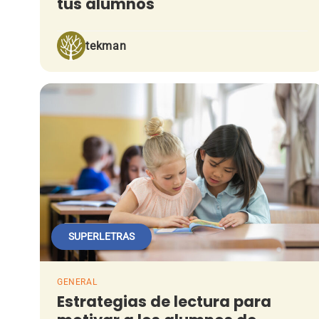
tus alumnos
tekman
SUPERLETRAS
GENERAL
Estrategias de lectura para