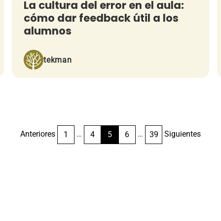
La cultura del error en el aula:
cómo dar feedback útil a los
alumnos
tekman
Anteriores
…
…
Siguientes
1
4
5
6
39