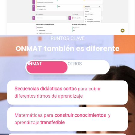
PUNTOS CLAVE
ONMAT también es diferente
Alternar entre ONMAT y Otros
ONMAT
OTROS
Secuencias didácticas cortas
para cubrir
diferentes ritmos de aprendizaje
Matemáticas para
construir conocimientos
y
aprendizaje
transferible