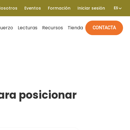
Nosotros
Eventos
Formación
Iniciar sesión
ES
fuerzo
Lecturas
Recursos
Tienda
CONTACTA
ara posicionar