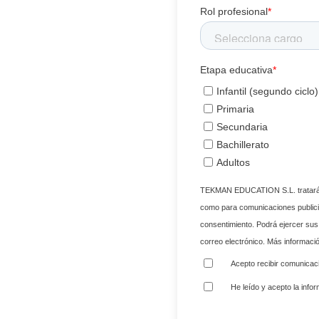
Rol profesional
*
Etapa educativa
*
Infantil (segundo ciclo)
Primaria
Secundaria
Bachillerato
Adultos
TEKMAN EDUCATION S.L. tratará s
como para comunicaciones publici
consentimiento. Podrá ejercer sus
correo electrónico. Más informaci
Acepto recibir comunicaci
He leído y acepto la info