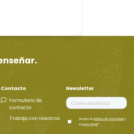
 enseñar.
Contacto
Newsletter
Formulario de
contacto
Trabaja con nosotros
Acepto la
política de privacidad
y
el
aviso legal
.
*