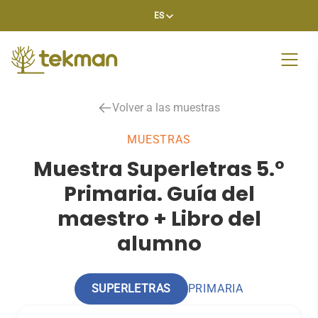
Skip
ES
to
content
Volver a las muestras
MUESTRAS
Muestra Superletras 5.º
Primaria. Guía del
maestro + Libro del
alumno
SUPERLETRAS
PRIMARIA