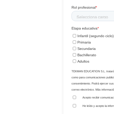
Rol profesional
*
Etapa educativa
*
Infantil (segundo ciclo)
Primaria
Secundaria
Bachillerato
Adultos
TEKMAN EDUCATION S.L. tratará s
como para comunicaciones publici
consentimiento. Podrá ejercer sus
correo electrónico. Más informaci
Acepto recibir comunicaci
He leído y acepto la info