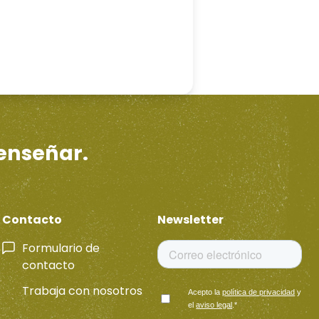
 enseñar.
Contacto
Newsletter
Formulario de
contacto
Trabaja con nosotros
Acepto la
política de privacidad
y
el
aviso legal
.
*