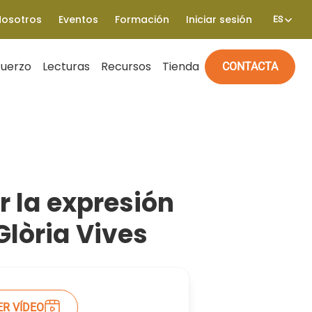
Nosotros
Eventos
Formación
Iniciar sesión
ES
fuerzo
Lecturas
Recursos
Tienda
CONTACTA
r la expresión
Glòria Vives
ER VÍDEO