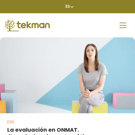
Skip
ES
to
content
ESO
La evaluación en ONMAT.