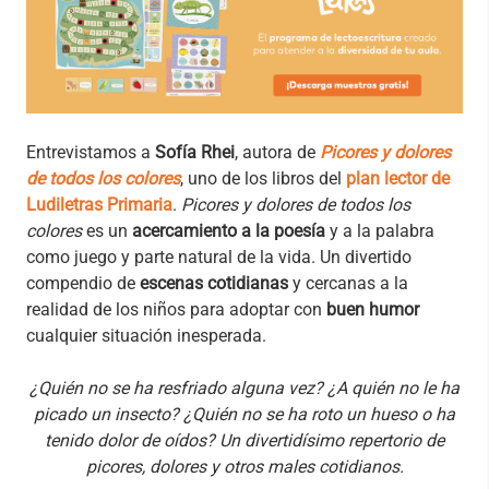
Entrevistamos a
Sofía Rhei
, autora de
Picores y dolores
de todos los colores
, uno de los libros del
plan lector de
Ludiletras Primaria
.
Picores y dolores de todos los
colores
es un
acercamiento a la poesía
y a la palabra
como juego y parte natural de la vida. Un divertido
compendio de
escenas cotidianas
y cercanas a la
realidad de los niños para adoptar con
buen humor
cualquier situación inesperada.
¿Quién no se ha resfriado alguna vez? ¿A quién no le ha
picado un insecto? ¿Quién no se ha roto un hueso o ha
tenido dolor de oídos? Un divertidísimo repertorio de
picores, dolores y otros males cotidianos.