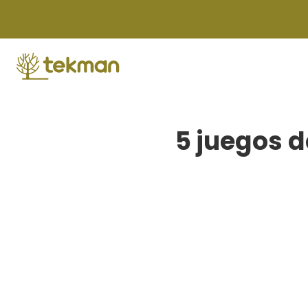
Skip
to
content
5 juegos d