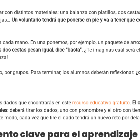
ar con distintos materiales: una balanza con platillos, dos cesta
tejas…
Un voluntario tendrá que ponerse en pie y va a tener que e
 cada mano. En una ponemos, por ejemplo, un paquete de arroz, 
 dos cestas pesan igual, dice “basta”.
¿Te imaginas cuál será e
nza!
go, por grupos. Para terminar, los alumnos deberán reflexionar:
¿
los dados que encontrarás en este
recurso educativo gratuito
.
El 
ales
: deberá tirar los dados, uno con pronombre y el otro con ti
te modo, cada vez que tire el dado tendrá un nuevo reto por dela
ento clave para el aprendizaje