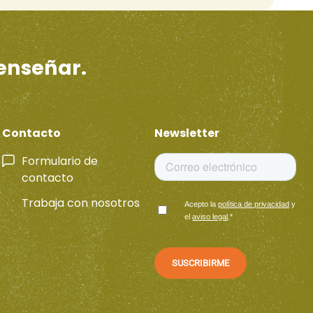
 enseñar.
Contacto
Newsletter
Formulario de
contacto
Trabaja con nosotros
Acepto la
política de privacidad
y
el
aviso legal
.
*