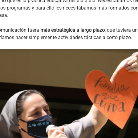
lo que es la práctica educativa del día a día. Necesitábamos te
ros programas y para ello les necesitábamos más formados co
asa.
comunicación fuera
más estratégica a largo plazo
, que tuviera u
íamos hacer simplemente actividades tácticas a corto plazo.