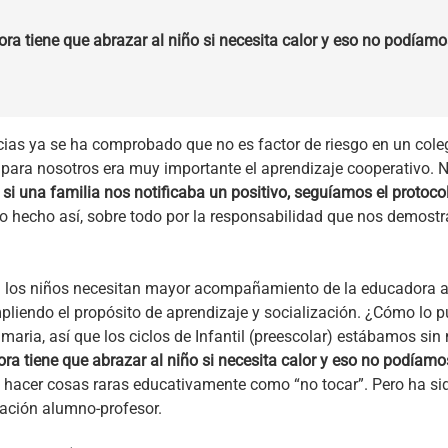
ora tiene que abrazar al niño si necesita calor y eso no podíamos
ncias ya se ha comprobado que no es factor de riesgo en un cole
 para nosotros era muy importante el aprendizaje cooperativo. 
si una familia nos notificaba un positivo, seguíamos el protoc
lo hecho así, sobre todo por la responsabilidad que nos demostr
til) los niños necesitan mayor acompañamiento de la educadora a
mpliendo el propósito de aprendizaje y socialización. ¿Cómo lo
Primaria, así que los ciclos de Infantil (preescolar) estábamos si
ra tiene que abrazar al niño si necesita calor y eso no podíamo
acer cosas raras educativamente como “no tocar”. Pero ha sido u
elación alumno-profesor.