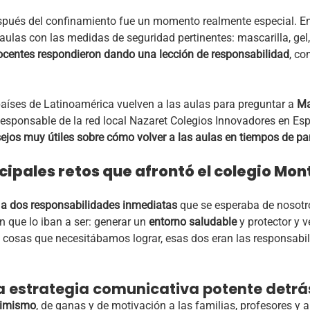
spués del confinamiento fue un momento realmente especial. En
 aulas con las medidas de seguridad pertinentes: mascarilla, ge
ocentes respondieron dando una lección de responsabilidad
, c
íses de Latinoamérica vuelven a las aulas para preguntar a
Mad
esponsable de la red local Nazaret Colegios Innovadores en Esp
ejos muy útiles sobre cómo volver a las aulas en tiempos de p
ncipales retos que afrontó el colegio Mo
 a dos responsabilidades inmediatas
que se esperaba de nosotr
n que lo iban a ser: generar un
entorno saludable
y protector y v
e cosas que necesitábamos lograr, esas dos eran las responsab
a estrategia comunicativa potente detr
timismo
, de ganas y de motivación a las familias, profesores y 