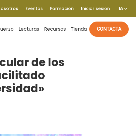
Nosotros
Eventos
Formación
Iniciar sesión
ES
fuerzo
Lecturas
Recursos
Tienda
CONTACTA
icular de los
cilitado
ersidad»