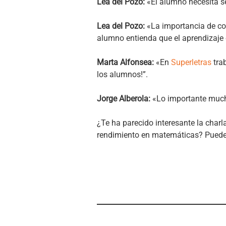
Lea del Pozo:
«El alumno necesita s
Lea del Pozo:
«La importancia de co
alumno entienda que el aprendizaje e
Marta Alfonsea:
«En
Superletras
tra
los alumnos!”.
Jorge Alberola:
«Lo importante mucha
¿Te ha parecido interesante la char
rendimiento en matemáticas? Puedes