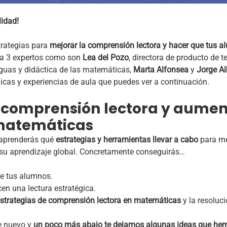
lidad!
strategias para
mejorar la comprensión lectora y hacer que tus 
a 3 expertos como son
Lea del Pozo
, directora de producto de 
nguas y didáctica de las matemáticas,
Marta Alfonsea
y
Jorge Al
nicas y experiencias de aula que puedes ver a continuación.
 comprensión lectora y aumen
matemáticas
 aprenderás qué
estrategias y herramientas llevar a cabo
para me
 su aprendizaje global. Concretamente conseguirás…
e tus alumnos.
en una lectura estratégica.
strategias
de
comprensión
lectora
en matemáticas
y la resoluc
e nuevo y
un poco más abajo te dejamos algunas ideas que hem