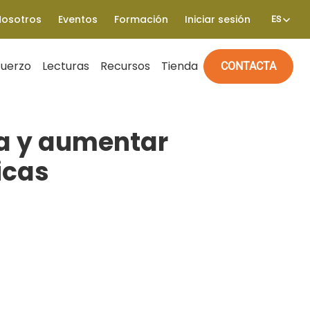
Nosotros
Eventos
Formación
Iniciar sesión
ES
fuerzo
Lecturas
Recursos
Tienda
CONTACTA
a y aumentar
icas