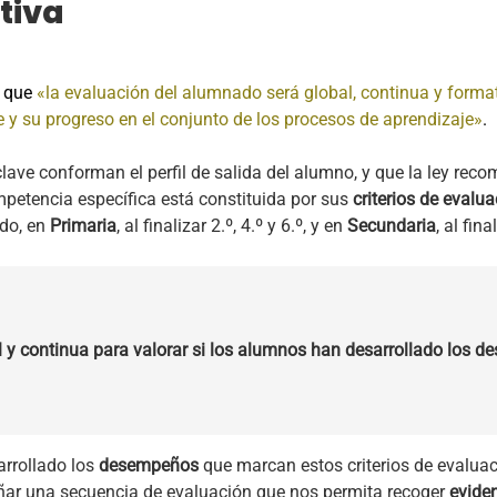
tiva
a que
«la evaluación del alumnado será global, continua y format
e y su progreso en el conjunto de los procesos de aprendizaje»
.
ve conforman el perfil de salida del alumno, y que la ley recom
etencia específica está constituida por sus
criterios de evalua
ndo, en
Primaria
, al finalizar 2.º, 4.º y 6.º, y en
Secundaria
, al fina
y continua para valorar si los alumnos han desarrollado los 
arrollado los
desempeños
que marcan estos criterios de evalu
eñar una secuencia de evaluación que nos permita recoger
evide