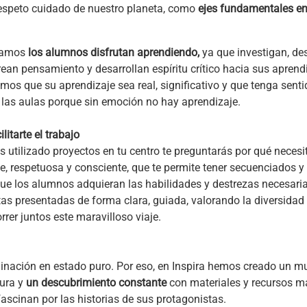
respeto cuidado de nuestro planeta, como
ejes fundamentales en 
ntamos
los alumnos disfrutan aprendiendo,
ya que investigan, de
rean pensamiento y desarrollan espíritu crítico hacia sus aprend
mos que su aprendizaje sea real, significativo y que tenga senti
las aulas porque sin emoción no hay aprendizaje.
itarte el trabajo
s utilizado proyectos en tu centro te preguntarás por qué necesit
te, respetuosa y consciente, que te permite tener secuenciados y
que los alumnos adquieran las habilidades y destrezas necesari
as presentadas de forma clara, guiada, valorando la diversidad
er juntos este maravilloso viaje.
inación en estado puro. Por eso, en Inspira hemos creado un mu
tura y
un descubrimiento constante
con materiales y recursos m
fascinan por las historias de sus protagonistas.