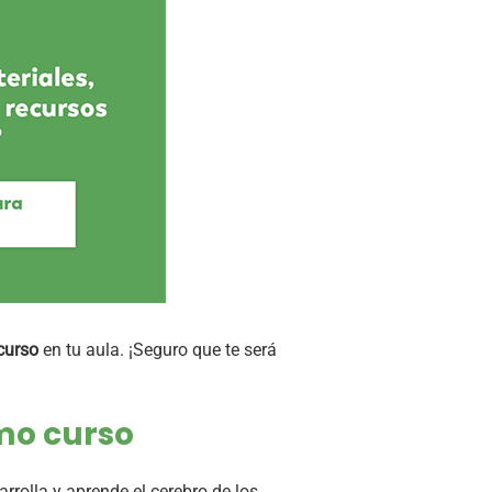
curso
en tu aula. ¡Seguro que te será
imo curso
rolla y aprende el cerebro de los