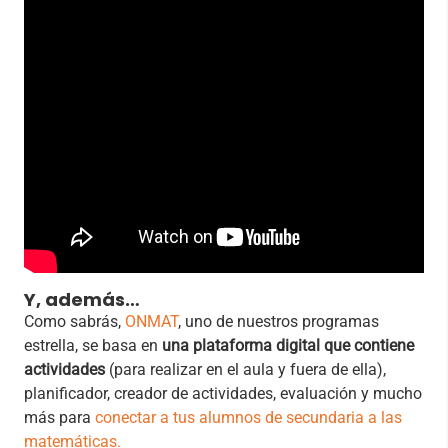
Y, además…
Como sabrás,
ONMAT
, uno de nuestros programas
estrella, se basa en
una plataforma digital que contiene
actividades
(para realizar en el aula y fuera de ella),
planificador, creador de actividades, evaluación y mucho
más para
conectar a tus alumnos de secundaria a las
matemáticas.